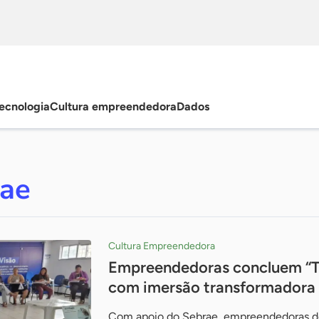
ecnologia
Cultura empreendedora
Dados
rae
Cultura Empreendedora
Empreendedoras concluem “Tr
com imersão transformadora
Com apoio do Sebrae, empreendedoras de