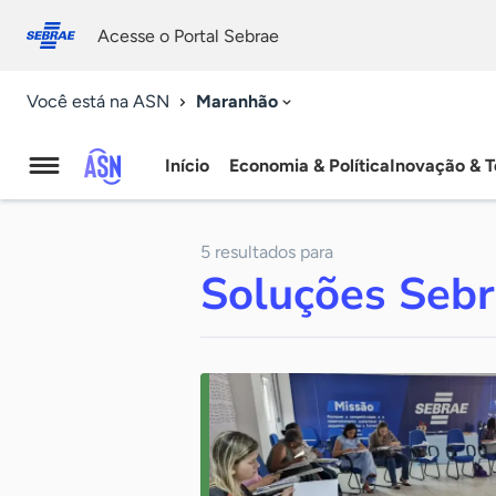
Fale
Acessibilidade
conosco
0
Acesse o Portal Sebrae
9
Maranhão
Você está na ASN
Início
Economia & Política
Inovação & T
Agência
Sebrae
5 resultados para
de
Soluções Seb
Notícias