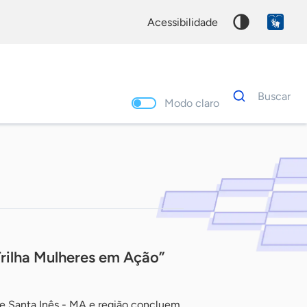
acessibilidade
Dados
Buscar
para
Modo claro
busca
Palavra
chave
ilha Mulheres em Ação”
 Santa Inês - MA e região concluem