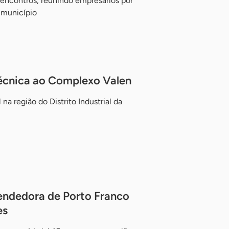
 encontros, reunindo empresários por
 município
 técnica ao Complexo Valen
l na região do Distrito Industrial da
endedora de Porto Franco
es