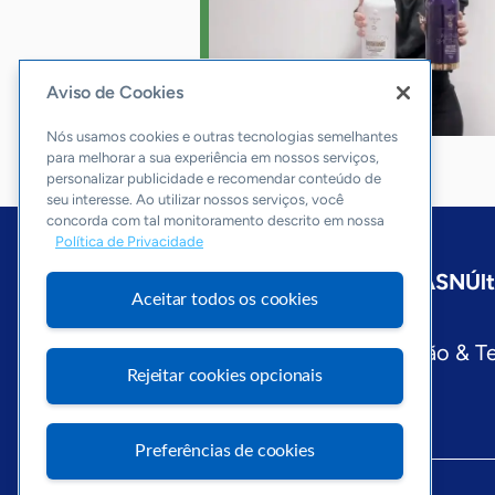
Aviso de Cookies
Nós usamos cookies e outras tecnologias semelhantes
para melhorar a sua experiência em nossos serviços,
personalizar publicidade e recomendar conteúdo de
seu interesse. Ao utilizar nossos serviços, você
concorda com tal monitoramento descrito em nossa
Política de Privacidade
Início
Maranhão
Sobre a ASN
Úl
Aceitar todos os cookies
Editorias
Economia & Política
Inovação & T
Rejeitar cookies opcionais
Preferências de cookies