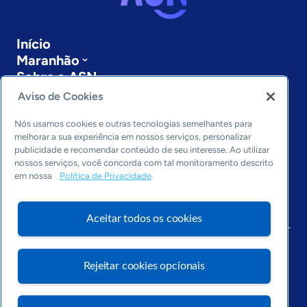
Início
Maranhão
Sobre a ASN
Últimas notícias
Aviso de Cookies
Entre em contato
Editorias
Nós usamos cookies e outras tecnologias semelhantes para
melhorar a sua experiência em nossos serviços, personalizar
publicidade e recomendar conteúdo de seu interesse. Ao utilizar
Economia & Política
nossos serviços, você concorda com tal monitoramento descrito
Inovação & Tecnologia
em nossa
Política de Privacidade
Cultura empreendedora
Dados
Arquivo
Aceitar todos os cookies
Rejeitar cookies opcionais