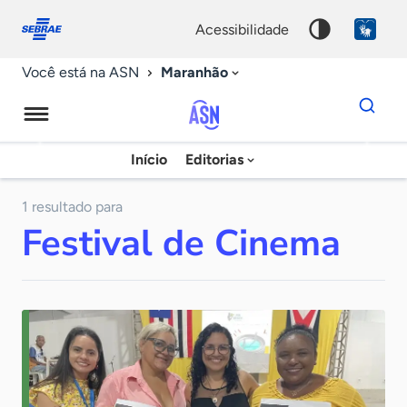
Fale
Acessibilidade
conosco
0
acessibilidade
9
Maranhão
Você está na ASN
Dados
para
busca
Agência
Início
Editorias
Palavra
Sebrae
chave
de
1 resultado para
Festival de Cinema
Notícias