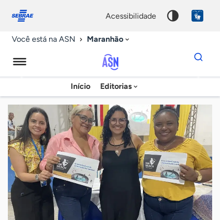
Fale
Acessibilidade
conosco
0
acessibilidade
9
Maranhão
Você está na ASN
Dados
para
busca
Agência
Início
Editorias
Palavra
Sebrae
chave
de
Notícias