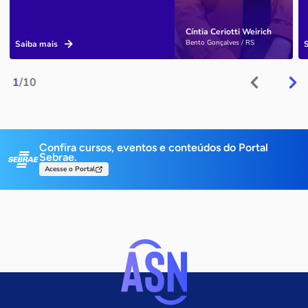
Cíntia Ceriotti Weirich
Bento Gonçalves / RS
Saiba mais
1
/10
Confira cursos, eventos e conteúdos do Portal
Sebrae.
Acesse o Portal