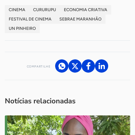
CINEMA
CURURUPU
ECONOMIA CRIATIVA
FESTIVAL DE CINEMA
SEBRAE MARANHÃO
UN PINHEIRO
COMPARTILHE
Acesse nossos canais de atendimento
Ficou com alguma dúvida?
.
Se
você é um profissional da imprensa, entre em contato pelo
imprensa@sebrae.com.br
fale com a ASN em cada UF
ou
Notícias relacionadas