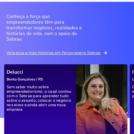
Conheça a força que
empreendedores têm para
transformar negócios, realidades e
histórias de vida, com o apoio do
Sebrae.
Veja essa e mais histórias em Personagens Sebrae
Delucci
Bento Gonçalves / RS
L
Sem saber muito sobre
empreendedorismo, o casal contou
com o Sebrae para aprender tudo
sobre o assunto, colocar o negócio
nos eixos e ainda abrir uma nova
empresa