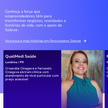
Conheça a força que
empreendedores têm para
transformar negócios, realidades e
histórias de vida, com o apoio do
Sebrae.
Veja essa e mais histórias em Personagens Sebrae
QualiMedi Saúde
Londrina / PR
P
Crisanália Cinagava e Fernando
Cinagava abriram clínica com
atendimento de nível particular com
preço acessível