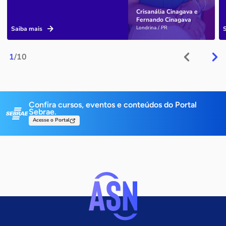
Crisanália Cinagava e
Fernando Cinagava
Londrina / PR
Saiba mais
1
/10
Confira cursos, eventos e conteúdos do Portal
Sebrae.
Acesse o Portal