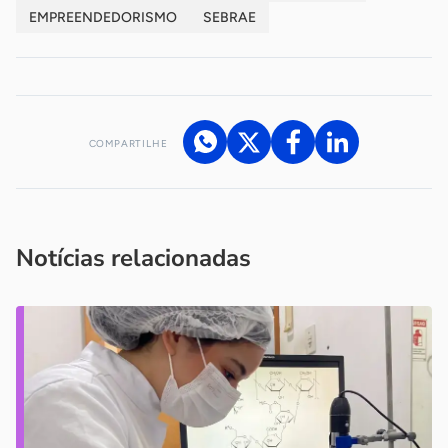
EMPREENDEDORISMO
SEBRAE
COMPARTILHE
Acesse nossos canais de atendimento
Ficou com alguma dúvida?
.
Se
você é um profissional da imprensa, entre em contato pelo
imprensa@sebrae.com.br
fale com a ASN em cada UF
ou
Notícias relacionadas