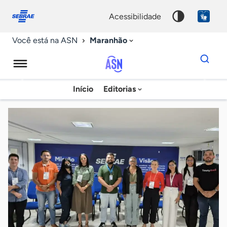
Fale
Acessibilidade
conosco
0
acessibilidade
9
Maranhão
Você está na ASN
Dados
para
busca
Agência
Início
Editorias
Palavra
Sebrae
chave
de
Notícias