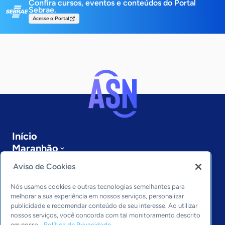
Confira cursos, eventos e conteúdos do Portal
Sebrae.
Acesse o Portal
Início
Maranhão
Sobre a ASN
Aviso de Cookies
Últimas notícias
Entre em contato
Nós usamos cookies e outras tecnologias semelhantes para
Editorias
melhorar a sua experiência em nossos serviços, personalizar
publicidade e recomendar conteúdo de seu interesse. Ao utilizar
Economia & Política
nossos serviços, você concorda com tal monitoramento descrito
em nossa
Política de Privacidade