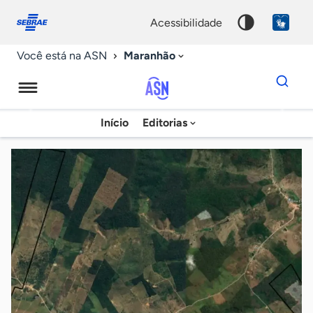
Fale
Acessibilidade
conosco
0
acessibilidade
9
Maranhão
Você está na ASN
Dados
para
busca
Agência
Início
Editorias
Palavra
Sebrae
chave
de
Notícias