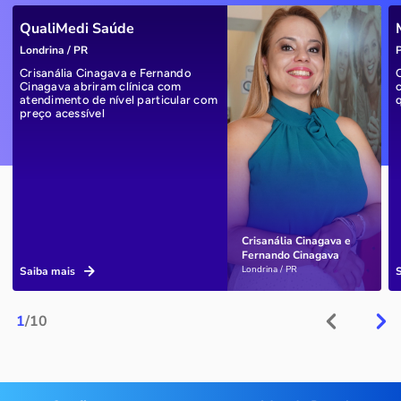
QualiMedi Saúde
Londrina / PR
P
Crisanália Cinagava e Fernando
Cinagava abriram clínica com
atendimento de nível particular com
preço acessível
Crisanália Cinagava e
Fernando Cinagava
Londrina / PR
Saiba mais
1
/10