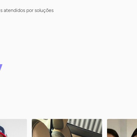
s atendidos por soluções
s
Tapeçauto Tapeçaria
Lugar de
Automotiva
Brasília / DF