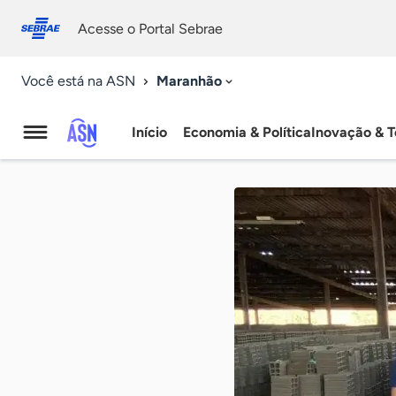
Fale
Acessibilidade
conosco
0
Acesse o Portal Sebrae
9
Maranhão
Você está na ASN
Início
Economia & Política
Inovação & T
Agência
Sebrae
de
Notícias