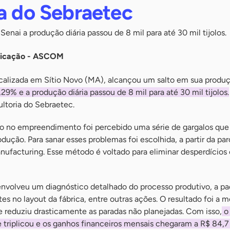
ia do Sebraetec
enai a produção diária passou de 8 mil para até 30 mil tijolos.
nicação - ASCOM
localizada em Sítio Novo (MA), alcançou um salto em sua produ
29% e a produção diária passou de 8 mil para até 30 mil tijolos.
ultoria do Sebraetec.
do no empreendimento foi percebido uma série de gargalos que
ução. Para sanar esses problemas foi escolhida, a partir da pa
anufacturing. Esse método é voltado para eliminar desperdícios 
 envolveu um diagnóstico detalhado do processo produtivo, a p
es no layout da fábrica, entre outras ações. O resultado foi a m
 reduziu drasticamente as paradas não planejadas. Com isso,
o
 triplicou e os ganhos financeiros mensais chegaram a R$ 84,7 