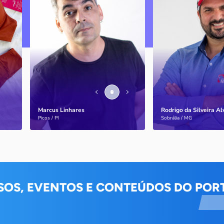
Marcus Linhares
História
transformou a tese do
doutorado em negócio
Marcus Linhares
Rodrigo da Silveira A
Saiba mais
Saiba mais
Picos / PI
Sobrália / MG
SOS, EVENTOS E CONTEÚDOS DO PORT