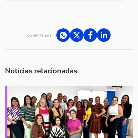
COMPARTILHE
Acesse nossos canais de atendimento
Ficou com alguma dúvida?
.
Se
você é um profissional da imprensa, entre em contato pelo
imprensa@sebrae.com.br
fale com a ASN em cada UF
ou
Notícias relacionadas