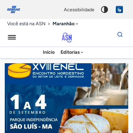
Fale
Acessibilidade
conosco
0
acessibilidade
9
Maranhão
Você está na ASN
Dados
para
busca
Agência
Início
Editorias
Palavra
Sebrae
chave
de
Notícias