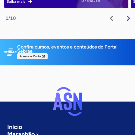
Londrina / PR
Saiba mais
1
/10
Confira cursos, eventos e conteúdos do Portal
Sebrae.
Acesse o Portal
Início
Maranhão