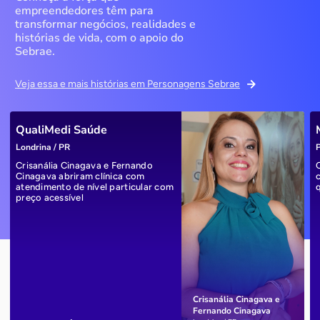
empreendedores têm para
transformar negócios, realidades e
histórias de vida, com o apoio do
Sebrae.
Veja essa e mais histórias em Personagens Sebrae
QualiMedi Saúde
Londrina / PR
P
Crisanália Cinagava e Fernando
Cinagava abriram clínica com
atendimento de nível particular com
preço acessível
Crisanália Cinagava e
Fernando Cinagava