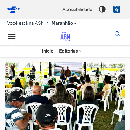
Fale
Acessibilidade
conosco
0
acessibilidade
9
Maranhão
Você está na ASN
Dados
para
busca
Agência
Início
Editorias
Palavra
Sebrae
chave
de
Notícias