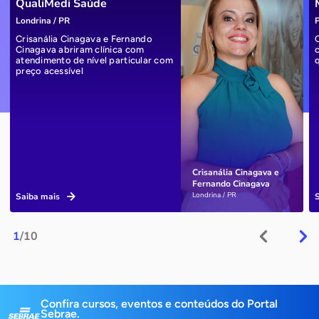
QualiMedi Saúde
Londrina / PR
P
Crisanália Cinagava e Fernando
Cinagava abriram clínica com
atendimento de nível particular com
preço acessível
Crisanália Cinagava e
Fernando Cinagava
Londrina / PR
Saiba mais
1
/10
Confira cursos, eventos e conteúdos do Portal
Sebrae.