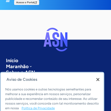
Acesse o Portal
Início
Maranhão
Sobre a ASN
Últimas notícias
Aviso de Cookies
Entre em contato
Editorias
Nós usamos cookies e outras tecnologias semelhantes para
melhorar a sua experiência em nossos serviços, personalizar
publicidade e recomendar conteúdo de seu interesse. Ao utilizar
Economia & Política
nossos serviços, você concorda com tal monitoramento descrito
Inovação & Tecnologia
em nossa
Política de Privacidade