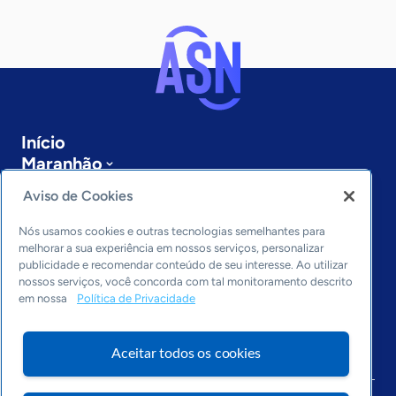
Início
Maranhão
Sobre a ASN
Aviso de Cookies
Últimas notícias
Entre em contato
Nós usamos cookies e outras tecnologias semelhantes para
Editorias
melhorar a sua experiência em nossos serviços, personalizar
publicidade e recomendar conteúdo de seu interesse. Ao utilizar
Economia & Política
nossos serviços, você concorda com tal monitoramento descrito
em nossa
Política de Privacidade
Inovação & Tecnologia
Cultura empreendedora
Dados
Aceitar todos os cookies
Arquivo