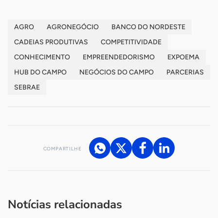
AGRO
AGRONEGÓCIO
BANCO DO NORDESTE
CADEIAS PRODUTIVAS
COMPETITIVIDADE
CONHECIMENTO
EMPREENDEDORISMO
EXPOEMA
HUB DO CAMPO
NEGÓCIOS DO CAMPO
PARCERIAS
SEBRAE
COMPARTILHE
Acesse nossos canais de atendimento
Ficou com alguma dúvida?
.
Se
você é um profissional da imprensa, entre em contato pelo
imprensa@sebrae.com.br
fale com a ASN em cada UF
ou
Notícias relacionadas