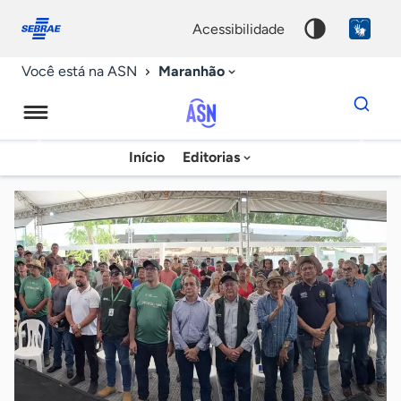
Fale
Acessibilidade
conosco
0
acessibilidade
9
Maranhão
Você está na ASN
Dados
para
busca
Agência
Início
Editorias
Palavra
Sebrae
chave
de
Notícias