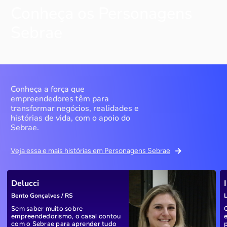
Conheça os Personagens
Sebrae
Conheça a força que
empreendedores têm para
transformar negócios, realidades e
histórias de vida, com o apoio do
Sebrae.
Veja essa e mais histórias em Personagens Sebrae
Delucci
Bento Gonçalves / RS
L
Sem saber muito sobre
empreendedorismo, o casal contou
com o Sebrae para aprender tudo