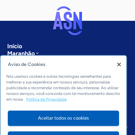
Início
Maranhão
Sobre a ASN
Aviso de Cookies
Últimas notícias
Entre em contato
Nós usamos cookies e outras tecnologias semelhantes para
Editorias
melhorar a sua experiência em nossos serviços, personalizar
publicidade e recomendar conteúdo de seu interesse. Ao utilizar
Economia & Política
nossos serviços, você concorda com tal monitoramento descrito
em nossa
Política de Privacidade
Inovação & Tecnologia
Cultura empreendedora
Dados
Aceitar todos os cookies
Arquivo