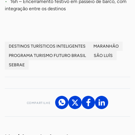
16h – Encerramento festivo em passeio de barco, com
integração entre os destinos
DESTINOS TURÍSTICOS INTELIGENTES
MARANHÃO
PROGRAMA TURISMO FUTURO BRASIL
SÃO LUÍS
SEBRAE
COMPARTILHE
Acesse nossos canais de atendimento
Ficou com alguma dúvida?
.
Se
você é um profissional da imprensa, entre em contato pelo
imprensa@sebrae.com.br
fale com a ASN em cada UF
ou