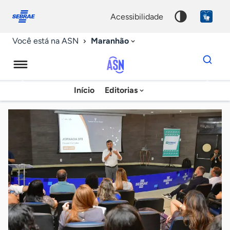
Fale
Acessibilidade
conosco
0
acessibilidade
9
Maranhão
Você está na ASN
Dados
para
busca
Agência
Início
Editorias
Palavra
Sebrae
chave
de
Notícias