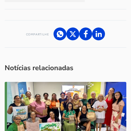
COMPARTILHE
Acesse nossos canais de atendimento
Ficou com alguma dúvida?
.
Se
você é um profissional da imprensa, entre em contato pelo
imprensa@sebrae.com.br
fale com a ASN em cada UF
ou
Notícias relacionadas