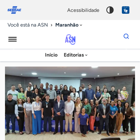
Fale
Acessibilidade
conosco
0
acessibilidade
9
Maranhão
Você está na ASN
Dados
para
busca
Agência
Início
Editorias
Palavra
Sebrae
chave
de
Notícias