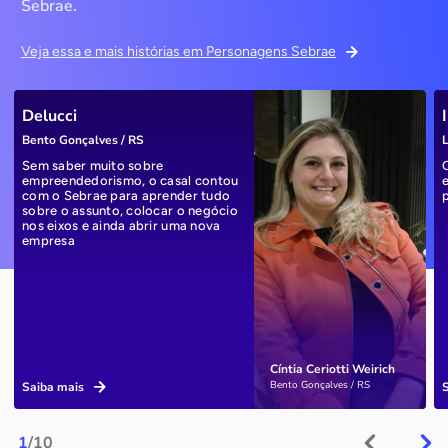
Sebrae.
Veja essa e mais histórias em Personagens Sebrae
Delucci
Bento Gonçalves / RS
L
Sem saber muito sobre
empreendedorismo, o casal contou
com o Sebrae para aprender tudo
sobre o assunto, colocar o negócio
nos eixos e ainda abrir uma nova
empresa
Cíntia Ceriotti Weirich
Bento Gonçalves / RS
Saiba mais
1
/10