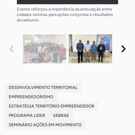
Evento reforçou a importância da articulação entre
Prefeito e líderes veteranos conduziram painel com
Prefeitos formalizam adesão ao projeto de sinalização
cidades vizinhas para ações conjuntas e resultados
retrospectiva das ações do programa e destacaram
turística, que será implantado com apoio do Sebrae e
duradouros.
as metas alcançadas no território.
beneficiará toda a região.
DESENVOLVIMENTO TERRITORIAL
EMPREENDEDORISMO
ESTRATÉGIA TERRITÓRIO EMPREENDEDOR
PROGRAMA LIDER
SEBRAE
SEMINÁRIO AÇÕES EM MOVIMENTO