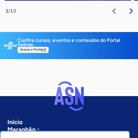
1
/10
Confira cursos, eventos e conteúdos do Portal
Sebrae.
Acesse o Portal
Início
Maranhão
Sobre a ASN