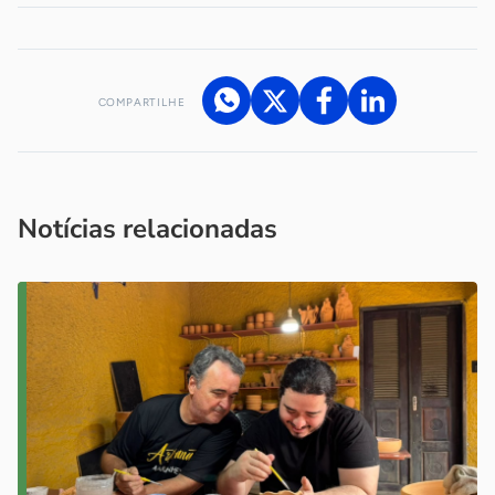
COMPARTILHE
Acesse nossos canais de atendimento
Ficou com alguma dúvida?
.
Se
você é um profissional da imprensa, entre em contato pelo
imprensa@sebrae.com.br
fale com a ASN em cada UF
ou
Notícias relacionadas