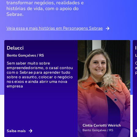
transformar negócios, realidades e
histórias de vida, com o apoio do
Sebrae.
Veja essa e mais histórias em Personagens Sebrae
Delucci
Bento Gonçalves / RS
L
Sem saber muito sobre
empreendedorismo, o casal contou
com o Sebrae para aprender tudo
sobre o assunto, colocar o negócio
nos eixos e ainda abrir uma nova
empresa
Cíntia Ceriotti Weirich
Bento Gonçalves / RS
Saiba mais