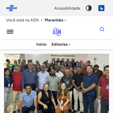
Fale
Acessibilidade
conosco
0
acessibilidade
9
Maranhão
Você está na ASN
Dados
para
busca
Agência
Início
Editorias
Palavra
Sebrae
chave
de
Notícias