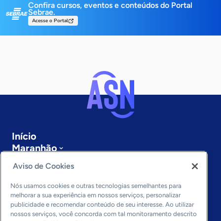
Confira cursos, eventos e conteúdos do Portal
Sebrae.
Acesse o Portal
Início
Maranhão
Sobre a ASN
Aviso de Cookies
Últimas notícias
Entre em contato
Nós usamos cookies e outras tecnologias semelhantes para
Editorias
melhorar a sua experiência em nossos serviços, personalizar
publicidade e recomendar conteúdo de seu interesse. Ao utilizar
Economia & Política
nossos serviços, você concorda com tal monitoramento descrito