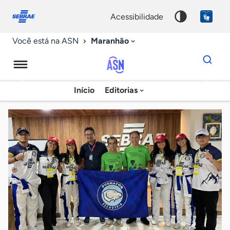
Fale
Acessibilidade
conosco
0
acessibilidade
9
Maranhão
Você está na ASN
Dados
para
busca
Agência
Início
Editorias
Palavra
Sebrae
chave
de
Notícias