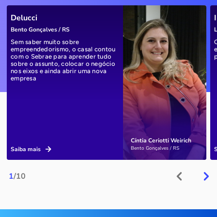
Delucci
Bento Gonçalves / RS
L
Sem saber muito sobre
empreendedorismo, o casal contou
com o Sebrae para aprender tudo
sobre o assunto, colocar o negócio
nos eixos e ainda abrir uma nova
empresa
Cíntia Ceriotti Weirich
Bento Gonçalves / RS
Saiba mais
1
/10