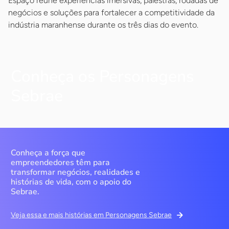
Espaço reúne experiências imersivas, palestras, rodadas de
negócios e soluções para fortalecer a competitividade da
indústria maranhense durante os três dias do evento.
Conheça os Personagens
Sebrae
Conheça a força que
empreendedores têm para
transformar negócios, realidades e
histórias de vida, com o apoio do
Sebrae.
Veja essa e mais histórias em Personagens Sebrae