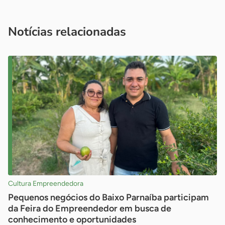
Acesse nossos canais de atendimento
Ficou com alguma dúvida?
.
Se
você é um profissional da imprensa, entre em contato pelo
imprensa@sebrae.com.br
fale com a ASN em cada UF
ou
Notícias relacionadas
Cultura Empreendedora
Pequenos negócios do Baixo Parnaíba participam
da Feira do Empreendedor em busca de
conhecimento e oportunidades