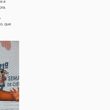
os e
ora.
o
to, que