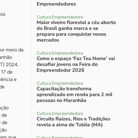
Empreendedores
gos
Cultura Empreendedora
Maior viveiro florestal a céu aberto
do Brasil ganha marca e se
prepara para conquistar novos
mercados
or meio da
Cultura Empreendedora
ranhão
Como o espaço ‘Faz Teu Nome’ vai
desafiar jovens na Feira do
CT) 2024,
Empreendedor 2026
 17 de
iência e
Cultura Empreendedora
 de
Capacitação transforma
aprendizado em renda para 2 mil
pessoas no Maranhão
ação
Cultura Empreendedora
o de
Circuito Raízes, Rios e Tradições
l de
revela a alma de Tutóia (MA)
eção
biam que
Cultura Empreendedora