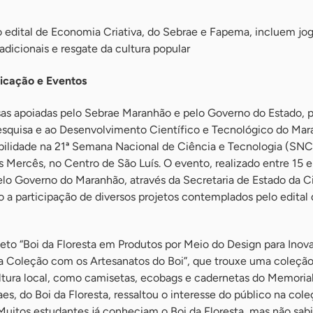
 edital de Economia Criativa, do Sebrae e Fapema, incluem jo
adicionais e resgate da cultura popular
icação e Eventos
s apoiadas pelo Sebrae Maranhão e pelo Governo do Estado, p
squisa e ao Desenvolvimento Científico e Tecnológico do Ma
ilidade na 21ª Semana Nacional de Ciência e Tecnologia (SN
 Mercês, no Centro de São Luís. O evento, realizado entre 15 e
elo Governo do Maranhão, através da Secretaria de Estado da C
 a participação de diversos projetos contemplados pelo edital
jeto “Boi da Floresta em Produtos por Meio do Design para Inov
a Coleção com os Artesanatos do Boi”, que trouxe uma coleçã
ultura local, como camisetas, ecobags e cadernetas do Memoria
es, do Boi da Floresta, ressaltou o interesse do público na col
“Muitos estudantes já conheciam o Boi da Floresta, mas não sa