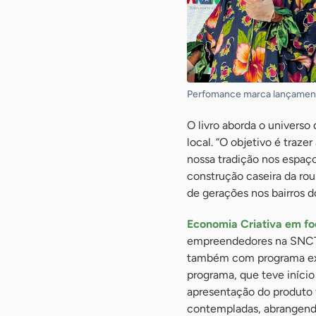
Perfomance marca lançamento d
O livro aborda o universo
local. “O objetivo é traze
nossa tradição nos espaços
construção caseira da ro
de gerações nos bairros d
Economia Criativa em f
empreendedores na SNCT, 
também com programa exe
programa, que teve iníci
apresentação do produto f
contempladas, abrangend