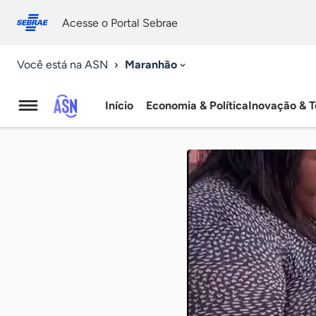
Fale
Acessibilidade
conosco
0
Acesse o Portal Sebrae
9
Maranhão
Você está na ASN
Início
Economia & Política
Inovação & T
Agência
Sebrae
de
Notícias