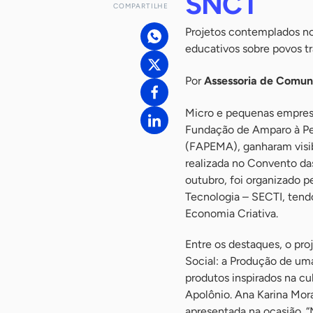
SNCT
COMPARTILHE
Projetos contemplados no
educativos sobre povos tr
Por
Assessoria de Comun
Micro e pequenas empresa
Fundação de Amparo à Pe
(FAPEMA), ganharam visib
realizada no Convento das
outubro, foi organizado p
Tecnologia – SECTI, tendo
Economia Criativa.
Entre os destaques, o pro
Social: a Produção de um
produtos inspirados na c
Apolônio. Ana Karina Mora
apresentada na ocasião. 