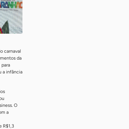
do carnaval
lementos da
 para
 a infância
dos
ou
iness. O
om a
e R$1,3