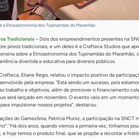
e a Etnoastronomia dos Tupinambás do Maranhão
s Tradicionais
– Dois dos empreendimentos presentes na SN
re povos tradicionais, e um deles é a Crafteca Studios que ap
e ensina sobre a Etnoastronomia dos Tupinambás do Maranhão,
iência divertida e educativa para diversos públicos.
rafteca, Eliane Regis, relatou o impacto positivo da participaç
esenvolvido pela empresa. “Está sendo um sucesso, pois estamo
so trabalho e objetivos, além de promover o financiamento col
 que será lançado em novembro. O evento veio em um momento
 para impulsionar nossos projetos”, destacou.
erações do Gamezônia, Patrícia Muniz, a participação na SNCT 
ho”. “Há dois anos, quando viemos a primeira vez, tínhamos po
 e hoje temos o produto final, que se propõe a recontar a histó