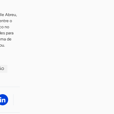
lle Abreu,
entre o
co no
des para
tema de
ou.
ÃO