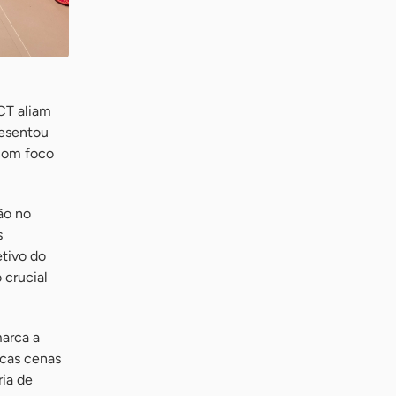
CT aliam
resentou
 com foco
ão no
s
etivo do
 crucial
marca a
ucas cenas
ria de