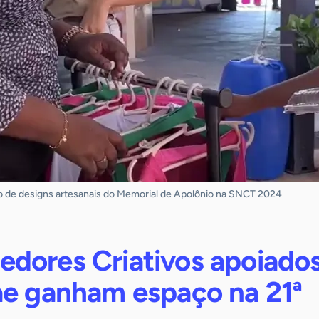
ão de designs artesanais do Memorial de Apolônio na SNCT 2024
dores Criativos apoiado
ae ganham espaço na 21ª