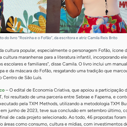
o livro “Rosinha e o Fofão”, da escritora e atriz Camila Reis Brito
 da cultura popular, especialmente o personagem Fofão, ícone 
r a cultura maranhense para a literatura infantil, incorporando e
 escolares e familiares”, disse Camila. O livro inclui um manual
upa e da máscara do Fofão, resgatando uma tradição que marcou
o Centro de São Luís.
oco
– O edital de Economia Criativa, que apoiou a participação 
foi resultado de uma parceria entre Sebrae e Fapema, e cont
cutado pela TXM Methods, utilizando a metodologia TXM Bus
o em junho de 2023, teve sua conclusão em setembro último, c
inal de cada projeto selecionado. Ao todo, 46 propostas foram
o áreas como consumo, cultura e mídias, com investimentos d