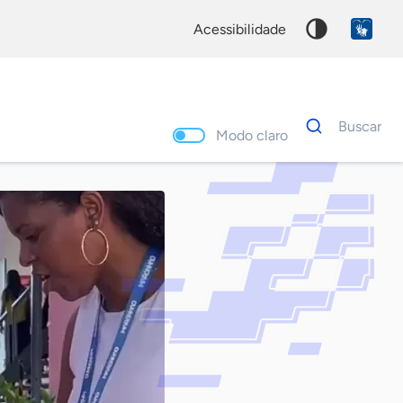
acessibilidade
Dados
Buscar
para
Modo claro
busca
Palavra
chave