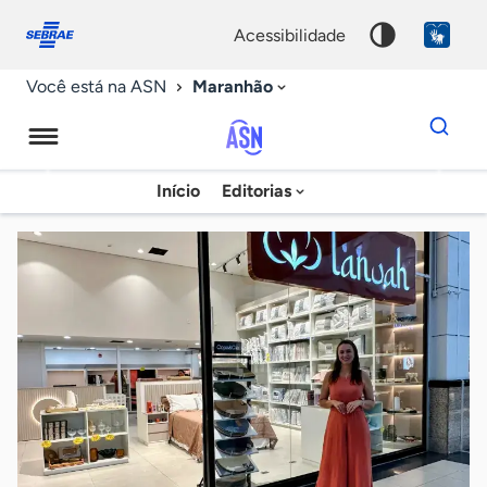
Fale
Acessibilidade
conosco
0
acessibilidade
9
Maranhão
Você está na ASN
Dados
para
busca
Agência
Início
Editorias
Palavra
Sebrae
chave
de
Notícias