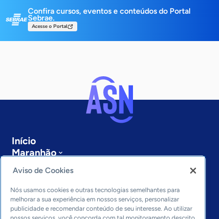
Confira cursos, eventos e conteúdos do Portal
Sebrae.
Acesse o Portal
Início
Maranhão
Sobre a ASN
Aviso de Cookies
Últimas notícias
Entre em contato
Nós usamos cookies e outras tecnologias semelhantes para
Editorias
melhorar a sua experiência em nossos serviços, personalizar
publicidade e recomendar conteúdo de seu interesse. Ao utilizar
nossos serviços, você concorda com tal monitoramento descrito