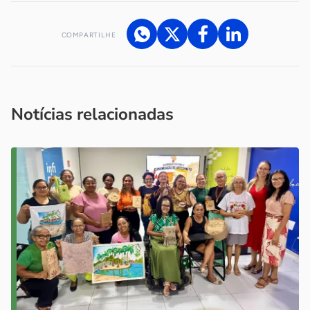
COMPARTILHE
Acesse nossos canais de atendimento
Ficou com alguma dúvida?
.
Se
você é um profissional da imprensa, entre em contato pelo
imprensa@sebrae.com.br
fale com a ASN em cada UF
ou
Notícias relacionadas