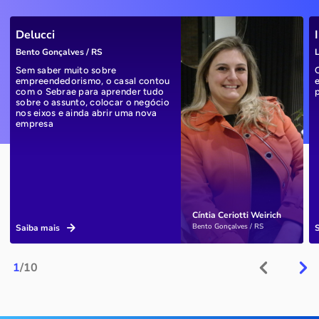
Delucci
Bento Gonçalves / RS
L
Sem saber muito sobre
empreendedorismo, o casal contou
com o Sebrae para aprender tudo
sobre o assunto, colocar o negócio
nos eixos e ainda abrir uma nova
empresa
Cíntia Ceriotti Weirich
Bento Gonçalves / RS
Saiba mais
1
/10