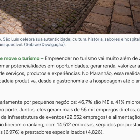
 São Luís celebra sua autenticidade: cultura, história, sabores e hospita
inesquecível. (Sebrae/Divulgação).
e move o turismo –
Empreender no turismo vai muito além de 
ormar potencialidades em oportunidades, gerar renda, valorizar a
 de serviços, produtos e experiências. No Maranhão, essa realid
cadeia produtiva, desde a gastronomia e a hospedagem até o ar
tariamente por pequenos negócios: 46,7% são MEIs, 41% micr
 porte. Juntos, eles geram mais de 56 mil empregos diretos,
 de infraestrutura de eventos (22.552 empregos) e alimentação
ão lideram o ranking, com 14.512 empresas, seguidos por presta
os (6.976) e prestadores especializados (4.826).