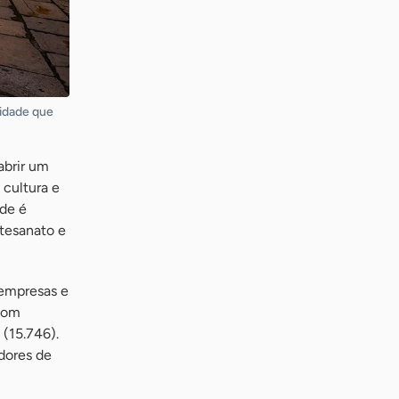
lidade que
abrir um
 cultura e
ade é
tesanato e
oempresas e
 com
 (15.746).
dores de