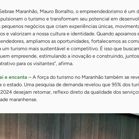
o Sebrae Maranhão, Mauro Borralho, o empreendedorismo é um 
mpulsionam o turismo e transformam seu potencial em desenvo
 os pequenos negócios que criam experiências únicas, movimen
 e valorizam a nossa cultura e identidade. Quando apoiamos 
eendedores, ampliamos as oportunidades, fortalecemos as com
ra um turismo mais sustentável e competitivo. É isso que busca
 quem empreende, estimulando a inovação e construindo, junto
ativo para os visitantes”, afirma.
ai e encanta –
A força do turismo no Maranhão também se reve
a o estado. Uma pesquisa de demanda revelou que 95% dos turi
2024 desejam retornar, reflexo direto da qualidade dos serviço
idade maranhense.