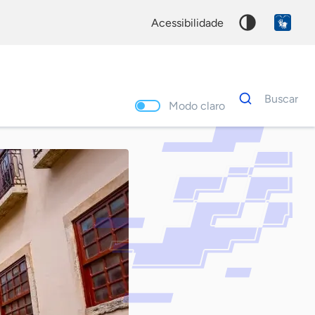
acessibilidade
Dados
Buscar
para
Modo claro
busca
Palavra
chave