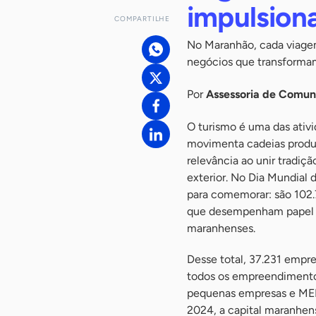
impulsion
COMPARTILHE
No Maranhão, cada viag
negócios que transforma
Por
Assessoria de Comu
O turismo é uma das ativ
movimenta cadeias produt
relevância ao unir tradiç
exterior. No Dia Mundial
para comemorar: são 102.7
que desempenham papel es
maranhenses.
Desse total, 37.231 empre
todos os empreendimentos
pequenas empresas e MEI
2024, a capital maranhe