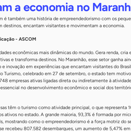
am a economia no Maran
em é também uma história de empreendedorismo com os pequ
m destinos, encantam visitantes e movimentam a economia.
nicação - ASCOM
idades econômicas mais dinâmicas do mundo. Gera renda, cria
ivas e transforma destinos. No Maranhão, esse setor ganha ai
ão e inovação em experiências que encantam visitantes do Brasi
 do Turismo, celebrado em 27 de setembro, o estado tem motivo
48 empresas ativas ligadas direta ou indiretamente à atividade 
sencial no desenvolvimento econômico e social dos territóri
sas têm o turismo como atividade principal, o que representa 
 ativos no estado. A grande maioria, 93,3% é formada por mic
s, mostrando como o empreendedorismo é a força motriz do s
nse recebeu 807.582 desembarques, um aumento de 5,47% em 