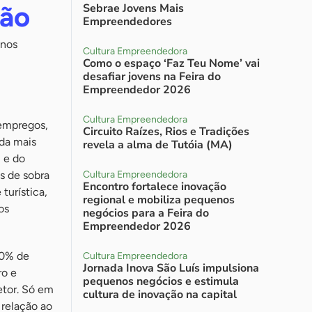
hão
Sebrae Jovens Mais
Empreendedores
enos
Cultura Empreendedora
Como o espaço ‘Faz Teu Nome’ vai
desafiar jovens na Feira do
Empreendedor 2026
Cultura Empreendedora
 empregos,
Circuito Raízes, Rios e Tradições
nda mais
revela a alma de Tutóia (MA)
l e do
s de sobra
Cultura Empreendedora
Encontro fortalece inovação
turística,
regional e mobiliza pequenos
os
negócios para a Feira do
Empreendedor 2026
10% de
Cultura Empreendedora
Jornada Inova São Luís impulsiona
ro e
pequenos negócios e estimula
etor. Só em
cultura de inovação na capital
relação ao