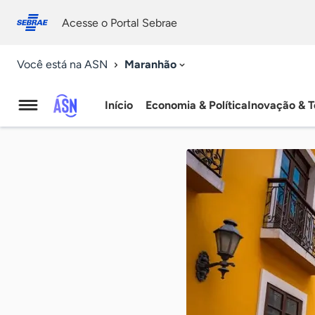
Fale
Acessibilidade
conosco
0
Acesse o Portal Sebrae
9
Maranhão
Você está na ASN
Início
Economia & Política
Inovação & T
Agência
Sebrae
de
Notícias