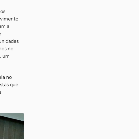
dos
lvimento
tam a
e
unidades
mos no
s, um
la no
stas que
s