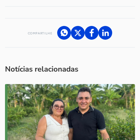
COMPARTILHE
Acesse nossos canais de atendimento
Ficou com alguma dúvida?
.
Se
você é um profissional da imprensa, entre em contato pelo
imprensa@sebrae.com.br
fale com a ASN em cada UF
ou
Notícias relacionadas