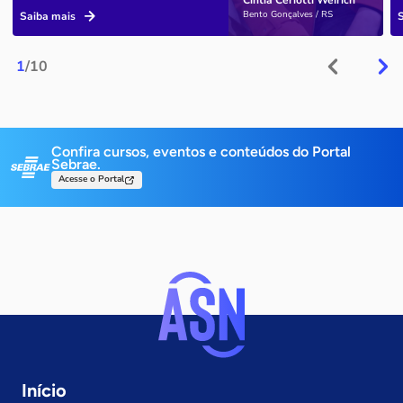
Bento Gonçalves / RS
Saiba mais
1
/10
Confira cursos, eventos e conteúdos do Portal
Sebrae.
Acesse o Portal
Início