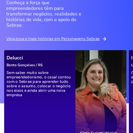
Conheça a força que
empreendedores têm para
transformar negócios, realidades e
histórias de vida, com o apoio do
Sebrae.
Veja essa e mais histórias em Personagens Sebrae
Delucci
Bento Gonçalves / RS
L
Sem saber muito sobre
empreendedorismo, o casal contou
com o Sebrae para aprender tudo
sobre o assunto, colocar o negócio
nos eixos e ainda abrir uma nova
empresa
Cíntia Ceriotti Weirich