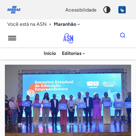
Fale
Acessibilidade
conosco
0
acessibilidade
9
Maranhão
Você está na ASN
Dados
para
busca
Agência
Início
Editorias
Palavra
Sebrae
chave
de
Notícias