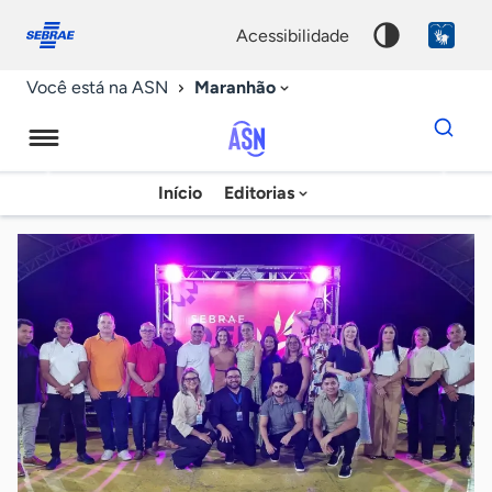
Fale
Acessibilidade
conosco
0
acessibilidade
9
Maranhão
Você está na ASN
Dados
para
busca
Agência
Início
Editorias
Palavra
Sebrae
chave
de
Notícias