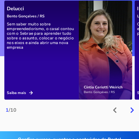
Delucci
Bento Gonçalves / RS
L
Sem saber muito sobre
empreendedorismo, o casal contou
com o Sebrae para aprender tudo
sobre o assunto, colocar o negócio
nos eixos e ainda abrir uma nova
empresa
Cíntia Ceriotti Weirich
Bento Gonçalves / RS
Saiba mais
1
/10