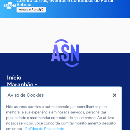
Confira cursos, eventos e conteúdos do Portal
Sebrae.
Acesse o Portal
Início
Maranhão
Sobre a ASN
Aviso de Cookies
Últimas notícias
Entre em contato
Nós usamos cookies e outras tecnologias semelhantes para
Editorias
melhorar a sua experiência em nossos serviços, personalizar
publicidade e recomendar conteúdo de seu interesse. Ao utilizar
Economia & Política
nossos serviços, você concorda com tal monitoramento descrito
em nossa
Política de Privacidade