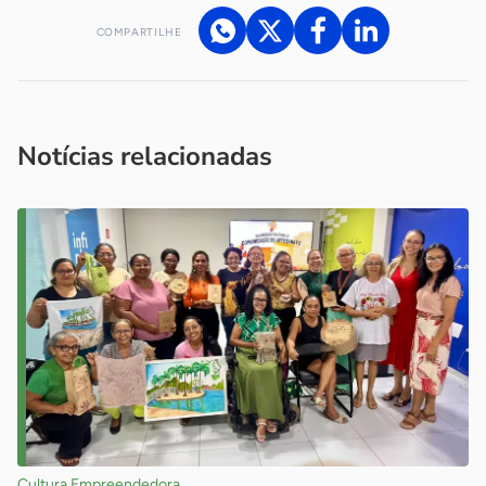
COMPARTILHE
Acesse nossos canais de atendimento
Ficou com alguma dúvida?
.
Se
você é um profissional da imprensa, entre em contato pelo
imprensa@sebrae.com.br
fale com a ASN em cada UF
ou
Notícias relacionadas
Cultura Empreendedora