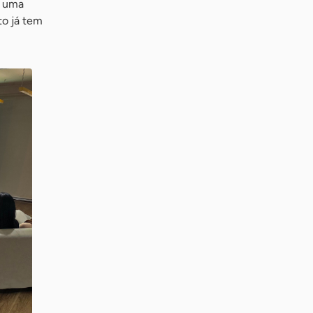
m uma
to já tem