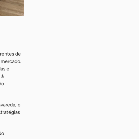
frentes de
o mercado.
das e
 à
do
vareda, e
tratégias
do