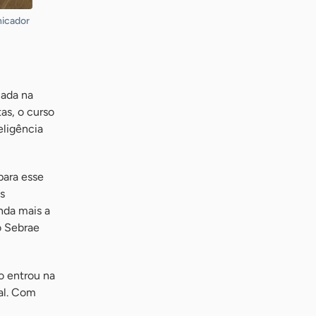
nicador
cada na
as, o curso
ligência
para esse
s
inda mais a
o Sebrae
o entrou na
al. Com