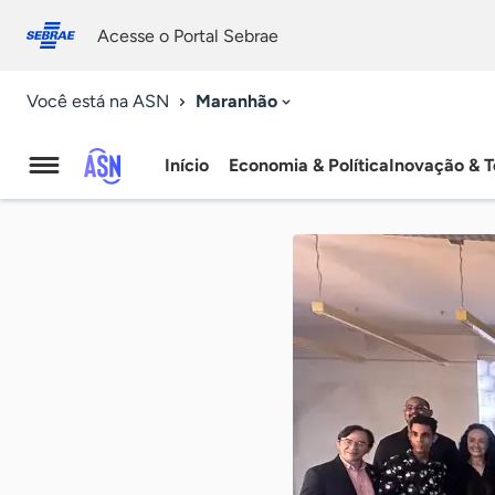
Fale
Acessibilidade
conosco
0
Acesse o Portal Sebrae
9
Maranhão
Você está na ASN
Início
Economia & Política
Inovação & T
Agência
Sebrae
de
Notícias