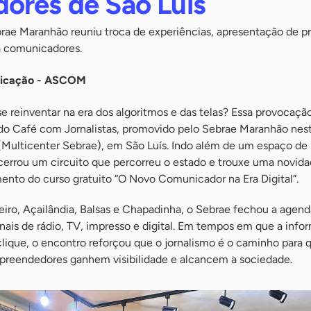
ores de São Luís
rae Maranhão reuniu troca de experiências, apresentação de pr
a comunicadores.
nicação - ASCOM
 reinventar na era dos algoritmos e das telas? Essa provocaçã
o Café com Jornalistas, promovido pelo Sebrae Maranhão nest
 (Multicenter Sebrae), em São Luís. Indo além de um espaço de
cerrou um circuito que percorreu o estado e trouxe uma novid
mento do curso gratuito “O Novo Comunicador na Era Digital”.
heiro, Açailândia, Balsas e Chapadinha, o Sebrae fechou a agen
nais de rádio, TV, impresso e digital. Em tempos em que a inf
clique, o encontro reforçou que o jornalismo é o caminho para 
preendedores ganhem visibilidade e alcancem a sociedade.