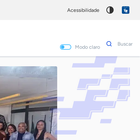
acessibilidade
Dados
Buscar
para
Modo claro
busca
Palavra
chave