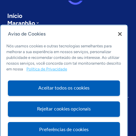
Início
Maranhão
Sobre a ASN
Aviso de Cookies
Últimas notícias
Entre em contato
Nós usamos cookies e outras tecnologias semelhantes para
Editorias
melhorar a sua experiência em nossos serviços, personalizar
publicidade e recomendar conteúdo de seu interesse. Ao utilizar
Economia & Política
nossos serviços, você concorda com tal monitoramento descrito
em nossa
Política de Privacidade
Inovação & Tecnologia
Cultura empreendedora
Dados
Aceitar todos os cookies
Arquivo
Rejeitar cookies opcionais
Preferências de cookies
Visite o Portal Sebrae