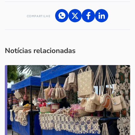
COMPARTILHE
Acesse nossos canais de atendimento
Ficou com alguma dúvida?
.
Se
você é um profissional da imprensa, entre em contato pelo
imprensa@sebrae.com.br
fale com a ASN em cada UF
ou
Notícias relacionadas