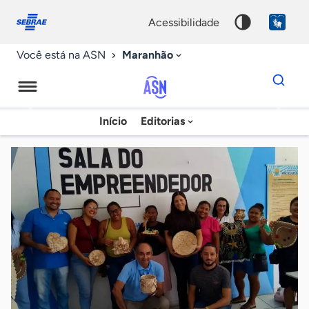
Fale
Acessibilidade
conosco
0
acessibilidade
9
Maranhão
Você está na ASN
Dados
para
busca
Agência
Início
Editorias
Palavra
Sebrae
chave
de
Notícias