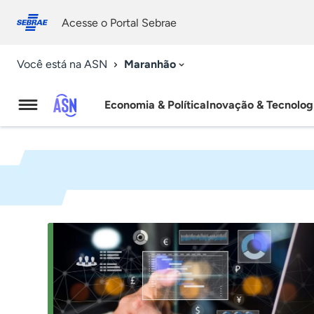
Fale
Acessibilidade
conosco
0
Acesse o Portal Sebrae
9
Maranhão
Você está na ASN
Economia & Política
Inovação & Tecnolog
Agência
Sebrae
de
Notícias