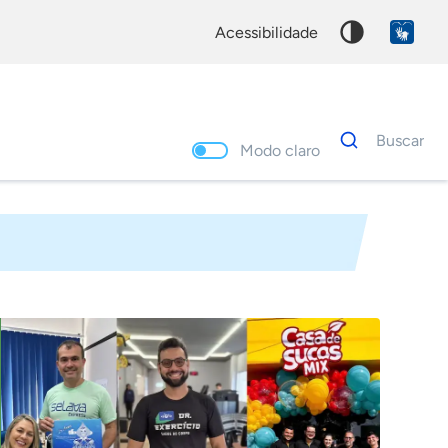
acessibilidade
Dados
Buscar
para
Modo claro
busca
Palavra
chave