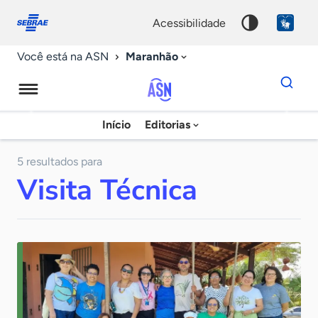
Fale
Acessibilidade
conosco
0
acessibilidade
9
Maranhão
Você está na ASN
Dados
para
busca
Agência
Início
Editorias
Palavra
Sebrae
chave
de
5 resultados para
Visita Técnica
Notícias