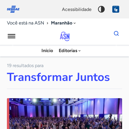
Fale
Acessibilidade
conosco
0
acessibilidade
9
Maranhão
Você está na ASN
Dados
para
busca
Agência
Início
Editorias
Palavra
Sebrae
chave
de
19 resultados para
Transformar Juntos
Notícias