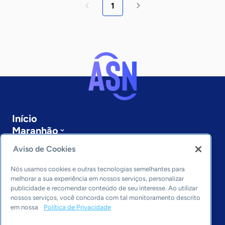
1
Início
Maranhão
Sobre a ASN
Aviso de Cookies
Últimas notícias
Entre em contato
Nós usamos cookies e outras tecnologias semelhantes para
Editorias
melhorar a sua experiência em nossos serviços, personalizar
publicidade e recomendar conteúdo de seu interesse. Ao utilizar
Economia & Política
nossos serviços, você concorda com tal monitoramento descrito
em nossa
Política de Privacidade
Inovação & Tecnologia
Cultura empreendedora