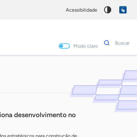
acessibilidade
Dados
Buscar
para
Modo claro
busca
Palavra
chave
iona desenvolvimento no
s estratégicos para construção de