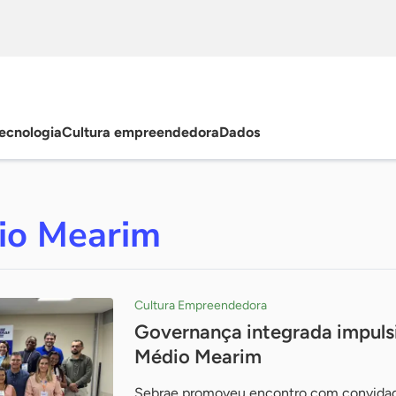
ecnologia
Cultura empreendedora
Dados
dio Mearim
Cultura Empreendedora
Governança integrada impuls
Médio Mearim
Sebrae promoveu encontro com convidado