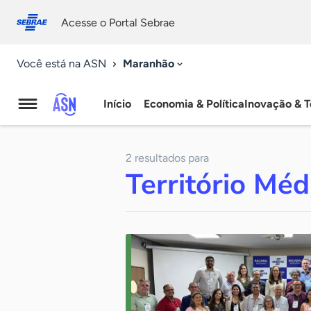
Fale
Acessibilidade
conosco
0
Acesse o Portal Sebrae
9
Maranhão
Você está na ASN
Início
Economia & Política
Inovação & T
Agência
Sebrae
2 resultados para
de
Território Mé
Notícias