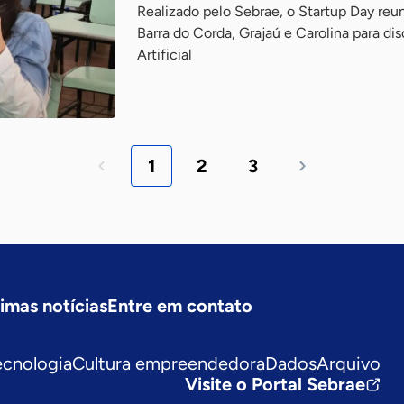
Realizado pelo Sebrae, o Startup Day re
Barra do Corda, Grajaú e Carolina para dis
Artificial
1
2
3
timas notícias
Entre em contato
ecnologia
Cultura empreendedora
Dados
Arquivo
Visite o Portal Sebrae