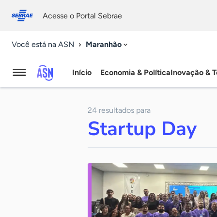
Fale
Acessibilidade
conosco
0
Acesse o Portal Sebrae
9
Maranhão
Você está na ASN
Início
Economia & Política
Inovação & T
Agência
Sebrae
24 resultados para
de
Startup Day
Notícias