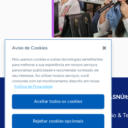
Aviso de Cookies
Nós usamos cookies e outras tecnologias semelhantes
para melhorar a sua experiência em nossos serviços,
personalizar publicidade e recomendar conteúdo de
seu interesse. Ao utilizar nossos serviços, você
concorda com tal monitoramento descrito em nossa
Política de Privacidade
Início
Maranhão
Sobre a ASN
Úl
Aceitar todos os cookies
Editorias
Economia & Política
Inovação & T
Rejeitar cookies opcionais