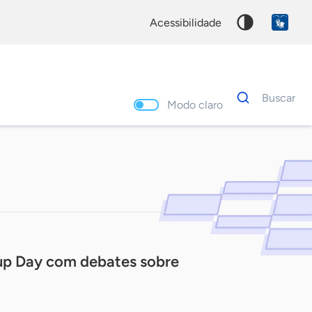
acessibilidade
Dados
Buscar
para
Modo claro
busca
Palavra
chave
tup Day com debates sobre