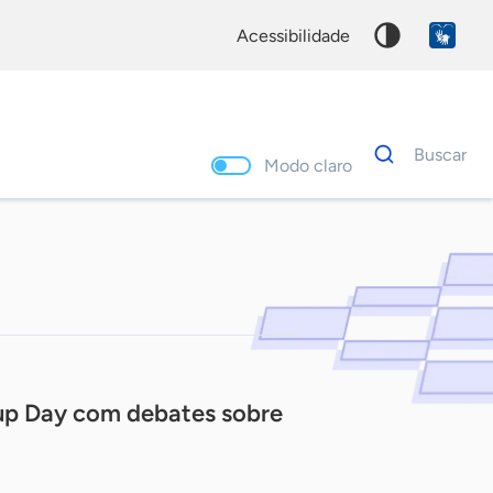
acessibilidade
Dados
Buscar
para
Modo claro
busca
Palavra
chave
tup Day com debates sobre