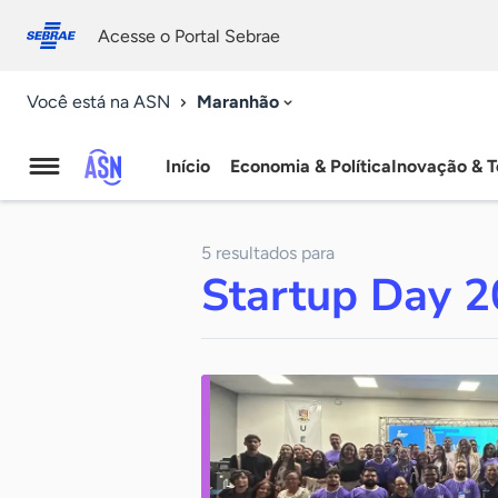
Fale
Acessibilidade
conosco
0
Acesse o Portal Sebrae
9
Maranhão
Você está na ASN
Início
Economia & Política
Inovação & T
Agência
Sebrae
5 resultados para
de
Startup Day 
Notícias