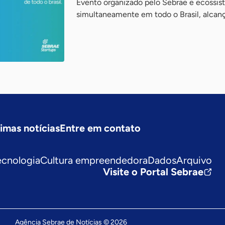
Evento organizado pelo Sebrae e ecossis
simultaneamente em todo o Brasil, alcan
timas notícias
Entre em contato
ecnologia
Cultura empreendedora
Dados
Arquivo
Visite o Portal Sebrae
Agência Sebrae de Notícias © 2026