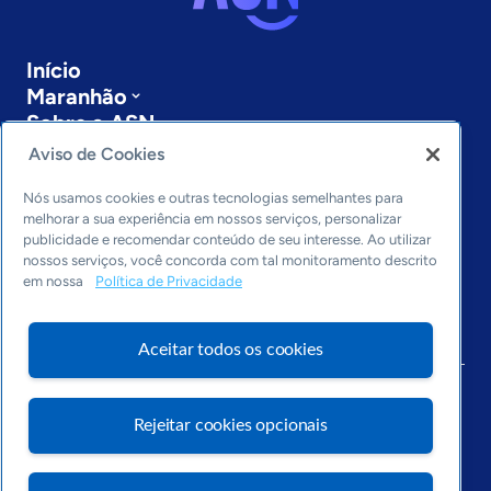
Início
Maranhão
Sobre a ASN
Últimas notícias
Aviso de Cookies
Entre em contato
Editorias
Nós usamos cookies e outras tecnologias semelhantes para
melhorar a sua experiência em nossos serviços, personalizar
publicidade e recomendar conteúdo de seu interesse. Ao utilizar
Economia & Política
nossos serviços, você concorda com tal monitoramento descrito
Inovação & Tecnologia
em nossa
Política de Privacidade
Cultura empreendedora
Dados
Arquivo
Aceitar todos os cookies
Rejeitar cookies opcionais