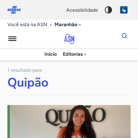
Fale
Acessibilidade
conosco
0
acessibilidade
9
Maranhão
Você está na ASN
Dados
para
busca
Agência
Início
Editorias
Palavra
Sebrae
chave
de
1 resultado para
Quipão
Notícias