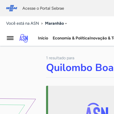
Fale
Acessibilidade
conosco
0
Acesse o Portal Sebrae
9
Maranhão
Você está na ASN
Início
Economia & Política
Inovação & T
Agência
Sebrae
1 resultado para
de
Quilombo Boa
Notícias