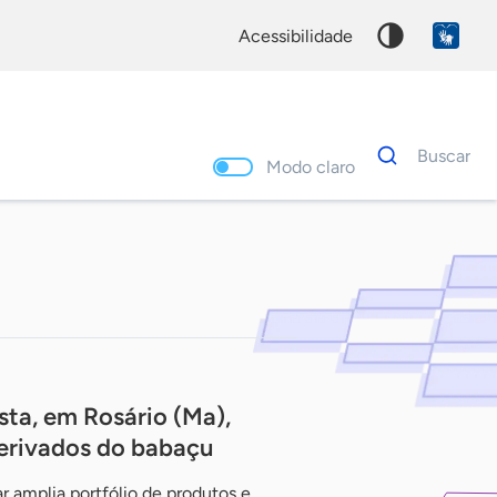
acessibilidade
Dados
Buscar
para
Modo claro
busca
Palavra
chave
ta, em Rosário (Ma),
erivados do babaçu
r amplia portfólio de produtos e