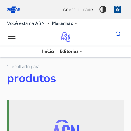
Fale
Acessibilidade
conosco
0
acessibilidade
9
Maranhão
Você está na ASN
Dados
para
busca
Agência
Início
Editorias
Palavra
Sebrae
chave
de
1 resultado para
produtos
Notícias