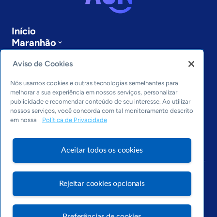
Início
Maranhão
Sobre a ASN
Aviso de Cookies
Últimas notícias
Entre em contato
Nós usamos cookies e outras tecnologias semelhantes para
Editorias
melhorar a sua experiência em nossos serviços, personalizar
publicidade e recomendar conteúdo de seu interesse. Ao utilizar
Economia & Política
nossos serviços, você concorda com tal monitoramento descrito
Inovação & Tecnologia
em nossa
Política de Privacidade
Cultura empreendedora
Dados
Aceitar todos os cookies
Arquivo
Rejeitar cookies opcionais
Preferências de cookies