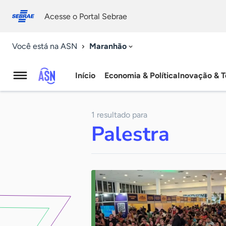
Fale
Acessibilidade
conosco
0
Acesse o Portal Sebrae
9
Maranhão
Você está na ASN
Início
Economia & Política
Inovação & T
Agência
Sebrae
1 resultado para
de
Palestra
Notícias