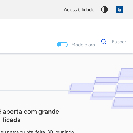
acessibilidade
Dados
Buscar
para
Modo claro
busca
Palavra
chave
é aberta com grande
ificada
u nesta quinta-feira, 30, reunindo