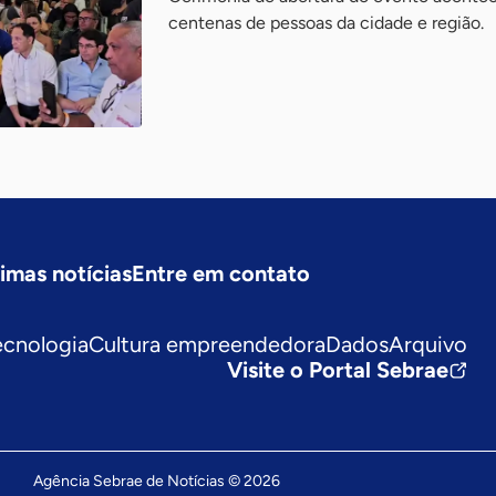
centenas de pessoas da cidade e região.
timas notícias
Entre em contato
ecnologia
Cultura empreendedora
Dados
Arquivo
Visite o Portal Sebrae
Agência Sebrae de Notícias © 2026