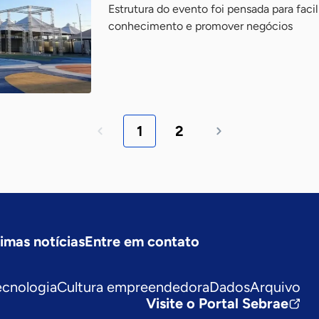
Estrutura do evento foi pensada para facili
conhecimento e promover negócios
1
2
timas notícias
Entre em contato
ecnologia
Cultura empreendedora
Dados
Arquivo
Visite o Portal Sebrae