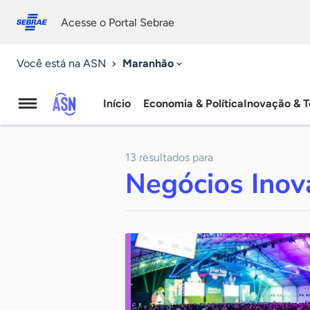
Fale
Acessibilidade
conosco
0
Acesse o Portal Sebrae
9
Maranhão
Você está na ASN
Início
Economia & Política
Inovação & T
Agência
Sebrae
13 resultados para
de
Negócios Inov
Notícias