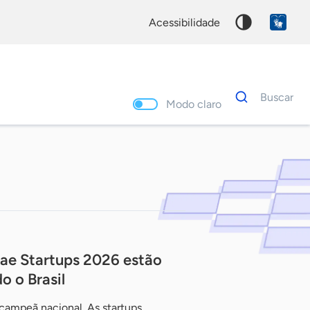
acessibilidade
Dados
Buscar
para
Modo claro
busca
Palavra
chave
rae Startups 2026 estão
o o Brasil
campeã nacional. As startups