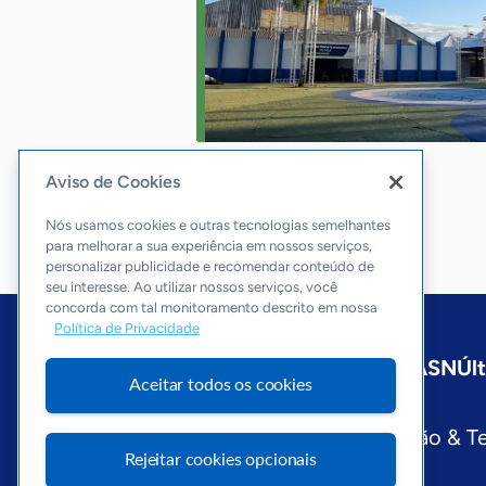
Aviso de Cookies
Nós usamos cookies e outras tecnologias semelhantes
para melhorar a sua experiência em nossos serviços,
personalizar publicidade e recomendar conteúdo de
seu interesse. Ao utilizar nossos serviços, você
concorda com tal monitoramento descrito em nossa
Política de Privacidade
Início
Maranhão
Sobre a ASN
Úl
Aceitar todos os cookies
Editorias
Economia & Política
Inovação & T
Rejeitar cookies opcionais