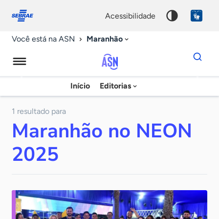
Fale
Acessibilidade
conosco
0
acessibilidade
9
Maranhão
Você está na ASN
Dados
para
busca
Agência
Início
Editorias
Palavra
Sebrae
chave
de
1 resultado para
Maranhão no NEON
Notícias
2025