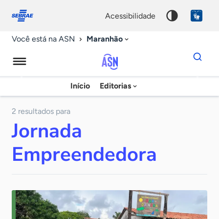
Fale
Acessibilidade
conosco
0
acessibilidade
9
Maranhão
Você está na ASN
Dados
para
busca
Agência
Início
Editorias
Palavra
Sebrae
chave
de
2 resultados para
Jornada
Notícias
Empreendedora