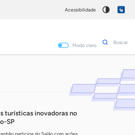
acessibilidade
Dados
Buscar
para
Modo claro
busca
Palavra
chave
 turísticas inovadoras no
lo-SP
anhão participa do Salão com ações