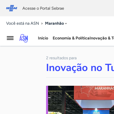
Fale
Acessibilidade
conosco
0
Acesse o Portal Sebrae
9
Maranhão
Você está na ASN
Início
Economia & Política
Inovação & T
Agência
Sebrae
2 resultados para
de
Inovação no T
Notícias