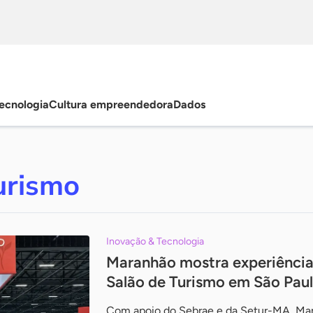
ecnologia
Cultura empreendedora
Dados
urismo
Inovação & Tecnologia
Maranhão mostra experiências
Salão de Turismo em São Pau
Com apoio do Sebrae e da Setur-MA, Mar