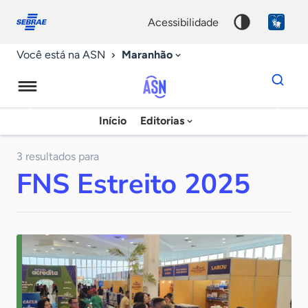
Fale
Acessibilidade
conosco
0
acessibilidade
9
Maranhão
Você está na ASN
Dados
para
busca
Agência
Início
Editorias
Palavra
Sebrae
chave
de
3 resultados para
FNS Estreito 2025
Notícias