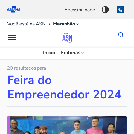
Fale
Acessibilidade
conosco
0
acessibilidade
9
Maranhão
Você está na ASN
Dados
para
busca
Agência
Início
Editorias
Palavra
Sebrae
chave
de
20 resultados para
Feira do
Notícias
Empreendedor 2024