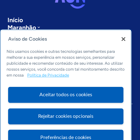
Início
Maranhão
Sobre a ASN
Aviso de Cookies
Últimas notícias
Entre em contato
Nós usamos cookies e outras tecnologias semelhantes para
Editorias
melhorar a sua experiência em nossos serviços, personalizar
publicidade e recomendar conteúdo de seu interesse. Ao utilizar
Economia & Política
nossos serviços, você concorda com tal monitoramento descrito
em nossa
Política de Privacidade
Inovação & Tecnologia
Cultura empreendedora
Dados
Aceitar todos os cookies
Arquivo
Rejeitar cookies opcionais
Preferências de cookies