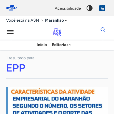
Fale
Acessibilidade
conosco
0
acessibilidade
9
Maranhão
Você está na ASN
Dados
para
busca
Agência
Início
Editorias
Palavra
Sebrae
chave
de
1 resultado para
EPP
Notícias