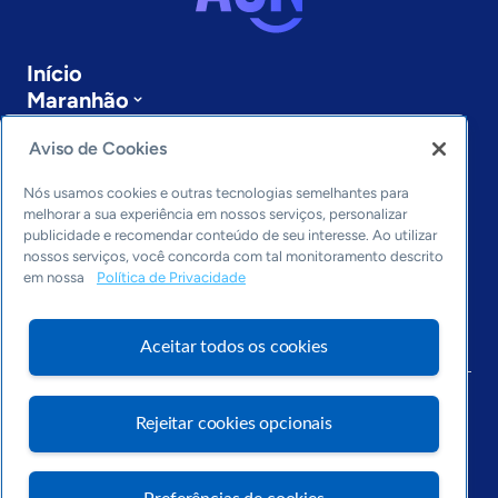
Início
Maranhão
Sobre a ASN
Aviso de Cookies
Últimas notícias
Entre em contato
Nós usamos cookies e outras tecnologias semelhantes para
Editorias
melhorar a sua experiência em nossos serviços, personalizar
publicidade e recomendar conteúdo de seu interesse. Ao utilizar
Economia & Política
nossos serviços, você concorda com tal monitoramento descrito
Inovação & Tecnologia
em nossa
Política de Privacidade
Cultura empreendedora
Dados
Aceitar todos os cookies
Arquivo
Rejeitar cookies opcionais