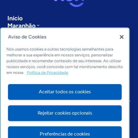
Início
Maranhão
Sobre a ASN
Aviso de Cookies
Últimas notícias
Entre em contato
Nós usamos cookies e outras tecnologias semelhantes para
Editorias
melhorar a sua experiência em nossos serviços, personalizar
publicidade e recomendar conteúdo de seu interesse. Ao utilizar
Economia & Política
nossos serviços, você concorda com tal monitoramento descrito
em nossa
Política de Privacidade
Inovação & Tecnologia
Cultura empreendedora
Dados
Aceitar todos os cookies
Arquivo
Rejeitar cookies opcionais
Preferências de cookies