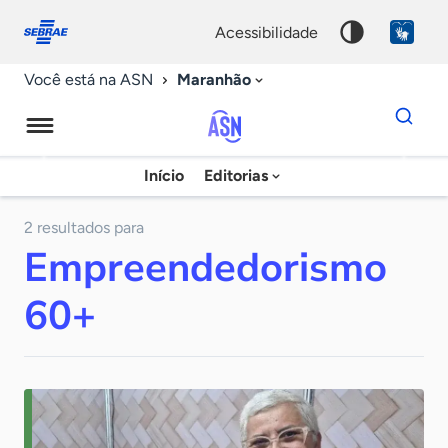
Fale
Acessibilidade
conosco
0
acessibilidade
9
Maranhão
Você está na ASN
Dados
para
busca
Agência
Início
Editorias
Palavra
Sebrae
chave
de
2 resultados para
Empreendedorismo
Notícias
60+