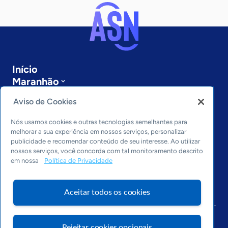
Início
Maranhão
Sobre a ASN
Aviso de Cookies
Últimas notícias
Entre em contato
Nós usamos cookies e outras tecnologias semelhantes para
Editorias
melhorar a sua experiência em nossos serviços, personalizar
publicidade e recomendar conteúdo de seu interesse. Ao utilizar
Economia & Política
nossos serviços, você concorda com tal monitoramento descrito
Inovação & Tecnologia
em nossa
Política de Privacidade
Cultura empreendedora
Dados
Aceitar todos os cookies
Arquivo
Rejeitar cookies opcionais