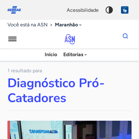
Fale
Acessibilidade
conosco
0
acessibilidade
9
Maranhão
Você está na ASN
Dados
para
busca
Agência
Início
Editorias
Palavra
Sebrae
chave
de
1 resultado para
Diagnóstico Pró-
Notícias
Catadores