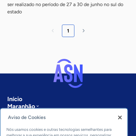
ser realizado no período de 27 a 30 de junho no sul do
estado
1
Início
Maranhão
Sobre a ASN
Aviso de Cookies
Últimas notícias
Entre em contato
Nós usamos cookies e outras tecnologias semelhantes para
Editorias
melhorar a sua experiência em nossos serviços, personalizar