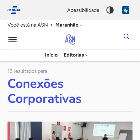
Fale
Acessibilidade
conosco
0
acessibilidade
9
Maranhão
Você está na ASN
Dados
para
busca
Agência
Início
Editorias
Palavra
Sebrae
chave
de
13 resultados para
Conexões
Notícias
Corporativas