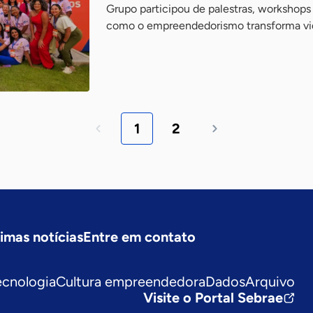
Grupo participou de palestras, workshops
como o empreendedorismo transforma vi
1
2
timas notícias
Entre em contato
ecnologia
Cultura empreendedora
Dados
Arquivo
Visite o Portal Sebrae