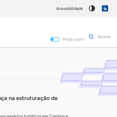
acessibilidade
Dados
Buscar
para
Modo claro
busca
Palavra
chave
ça na estruturação de
vos produtos turísticos em Carolina e