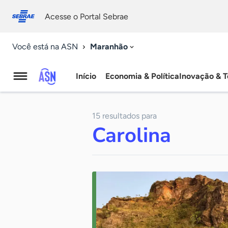
Fale
Acessibilidade
conosco
0
Acesse o Portal Sebrae
9
Maranhão
Você está na ASN
Início
Economia & Política
Inovação & T
Agência
Sebrae
15 resultados para
de
Carolina
Notícias