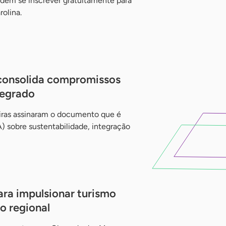
odem se inscrever gratuitamente para
olina.
consolida compromissos
tegrado
iras assinaram o documento que é
) sobre sustentabilidade, integração
ra impulsionar turismo
o regional