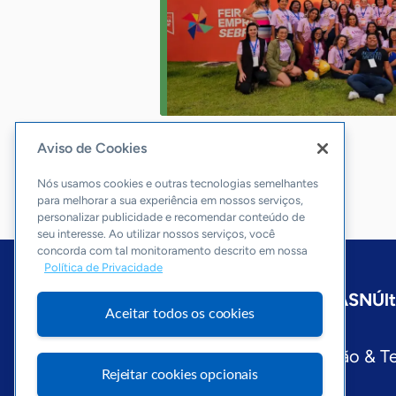
Aviso de Cookies
Nós usamos cookies e outras tecnologias semelhantes
para melhorar a sua experiência em nossos serviços,
personalizar publicidade e recomendar conteúdo de
seu interesse. Ao utilizar nossos serviços, você
concorda com tal monitoramento descrito em nossa
Política de Privacidade
Início
Maranhão
Sobre a ASN
Úl
Aceitar todos os cookies
Editorias
Economia & Política
Inovação & T
Rejeitar cookies opcionais