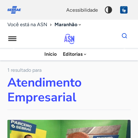
Fale
Acessibilidade
conosco
0
acessibilidade
9
Maranhão
Você está na ASN
Dados
para
busca
Agência
Início
Editorias
Palavra
Sebrae
chave
de
1 resultado para
Atendimento
Notícias
Empresarial