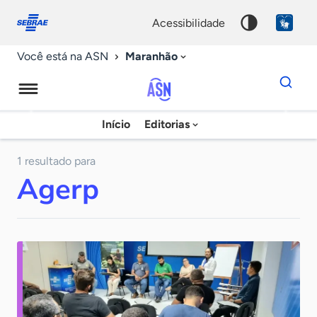
Fale
Acessibilidade
conosco
0
acessibilidade
9
Maranhão
Você está na ASN
Dados
para
busca
Agência
Início
Editorias
Palavra
Sebrae
chave
de
1 resultado para
Agerp
Notícias