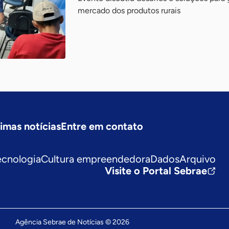
mercado dos produtos rurais
timas notícias
Entre em contato
ecnologia
Cultura empreendedora
Dados
Arquivo
Visite o Portal Sebrae
Agência Sebrae de Notícias © 2026