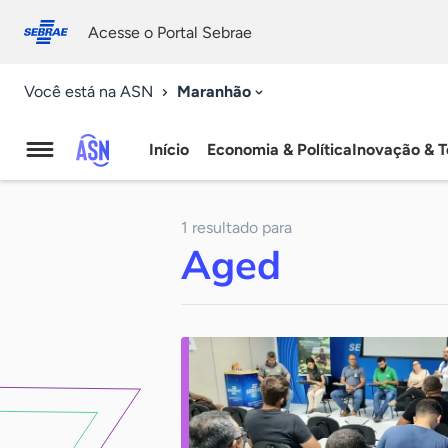
Fale
Acessibilidade
conosco
0
Acesse o Portal Sebrae
9
Maranhão
Você está na ASN
Início
Economia & Política
Inovação & T
Agência
Sebrae
1 resultado para
de
Aged
Notícias