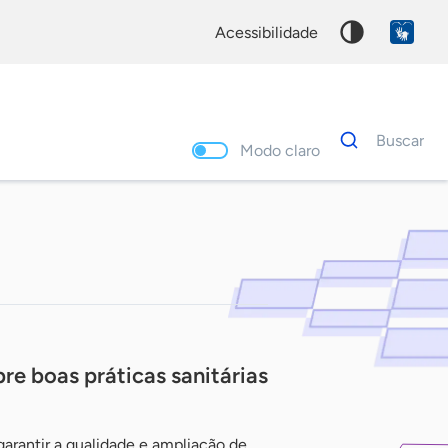
acessibilidade
Dados
Buscar
para
Modo claro
busca
Palavra
chave
e boas práticas sanitárias
garantir a qualidade e ampliação de