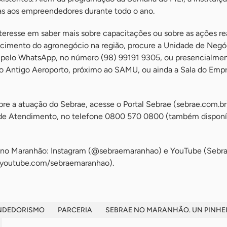
das aos empreendedores durante todo o ano.
eresse em saber mais sobre capacitações ou sobre as ações re
lecimento do agronegócio na região, procure a Unidade de Negó
 pelo WhatsApp, no número (98) 99191 9305, ou presencialmen
irro Antigo Aeroporto, próximo ao SAMU, ou ainda a Sala do Em
re a atuação do Sebrae, acesse o Portal Sebrae (sebrae.com.br
 de Atendimento, no telefone 0800 570 0800 (também disponív
ae no Maranhão: Instagram (@sebraemaranhao) e YouTube (Sebr
.youtube.com/sebraemaranhao).
NDEDORISMO
PARCERIA
SEBRAE NO MARANHÃO. UN PINHE