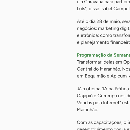
e a Caravana para partic
Luís”, disse Isabel Campel
Até o dia 28 de maio, ser
negócios; marketing digi
eletrônica; como transfor
e planejamento financeiro
Programação da Semana
Transformar Ideias em Op
Central do Maranhão. Nos 
em Bequimão e Apicum-
Já a oficina “IA na Práti
Cajapió e Cururupu nos di
Vendas pela Internet” es
Maranhão.
Com as capacitações, o S
desenvolvimento dos já e