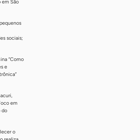
o em São
a pequenos
es sociais;
icina “Como
es e
trônica”
acuri,
 Foco em
o do
lecer o
o realiza