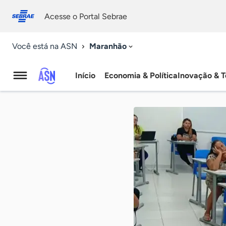
Fale
Acessibilidade
conosco
0
Acesse o Portal Sebrae
9
Maranhão
Você está na ASN
Início
Economia & Política
Inovação & T
Agência
Sebrae
de
Notícias