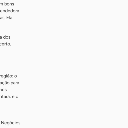
am bons
reendedora
as. Ela
da dos
certo.
região: o
tação para
ames
tara; e o
e Negócios