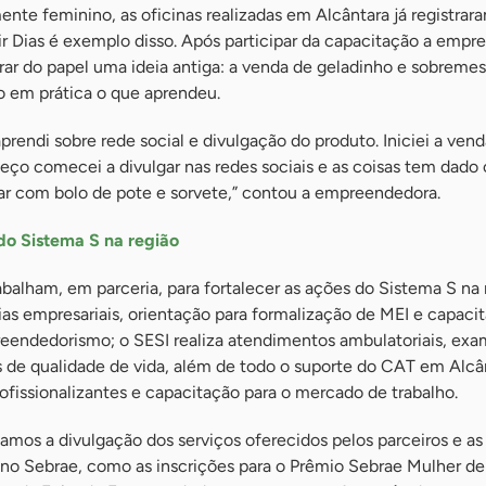
nte feminino, as oficinas realizadas em Alcântara já registrar
ir Dias é exemplo disso. Após participar da capacitação a emp
irar do papel uma ideia antiga: a venda de geladinho e sobremes
o em prática o que aprendeu.
aprendi sobre rede social e divulgação do produto. Iniciei a ven
ço comecei a divulgar nas redes sociais e as coisas tem dado 
car com bolo de pote e sorvete,” contou a empreendedora.
do Sistema S na região
alham, em parceria, para fortalecer as ações do Sistema S na 
as empresariais, orientação para formalização de MEI e capaci
eendedorismo; o SESI realiza atendimentos ambulatoriais, ex
 de qualidade de vida, além de todo o suporte do CAT em Alcân
fissionalizantes e capacitação para o mercado de trabalho.
izamos a divulgação dos serviços oferecidos pelos parceiros e as
no Sebrae, como as inscrições para o Prêmio Sebrae Mulher d