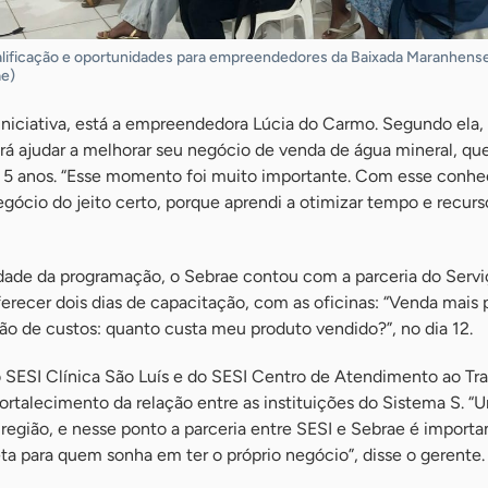
ificação e oportunidades para empreendedores da Baixada Maranhense 
ae)
 iniciativa, está a empreendedora Lúcia do Carmo. Segundo ela,
rá ajudar a melhorar seu negócio de venda de água mineral, qu
de 5 anos. “Esse momento foi muito importante. Com esse conh
ócio do jeito certo, porque aprendi a otimizar tempo e recurs
idade da programação, o Sebrae contou com a parceria do Servi
oferecer dois dias de capacitação, com as oficinas: “Venda mais 
stão de custos: quanto custa meu produto vendido?”, no dia 12.
 SESI Clínica São Luís e do SESI Centro de Atendimento ao Tr
ortalecimento da relação entre as instituições do Sistema S. “
 região, e nesse ponto a parceria entre SESI e Sebrae é importa
a para quem sonha em ter o próprio negócio”, disse o gerente.