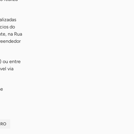
alizadas
cios do
te, na Rua
preendedor
) ou entre
el via
ae
IRO