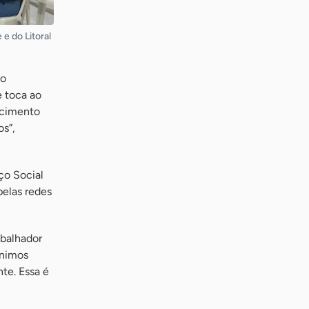
e do Litoral
 o
e toca ao
ecimento
os”,
ço Social
pelas redes
abalhador
Unimos
nte. Essa é