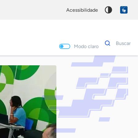
acessibilidade
Dados
Buscar
para
Modo claro
busca
Palavra
chave