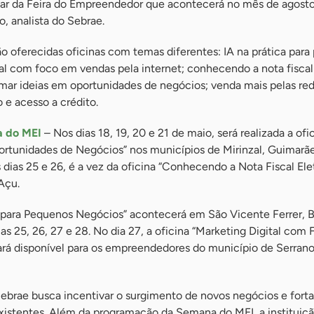
ipar da Feira do Empreendedor que acontecerá no mês de agost
o, analista do Sebrae.
ão oferecidas oficinas com temas diferentes: IA na prática par
tal com foco em vendas pela internet; conhecendo a nota fiscal
mar ideias em oportunidades de negócios; venda mais pelas red
 e acesso a crédito.
 do MEI
– Nos dias 18, 19, 20 e 21 de maio, será realizada a of
ortunidades de Negócios” nos municípios de Mirinzal, Guimarã
dias 25 e 26, é a vez da oficina “Conhecendo a Nota Fiscal Ele
Açu.
ca para Pequenos Negócios” acontecerá em São Vicente Ferrer, B
as 25, 26, 27 e 28. No dia 27, a oficina “Marketing Digital com
tará disponível para os empreendedores do município de Serran
ebrae busca incentivar o surgimento de novos negócios e forta
xistentes. Além da programação da Semana do MEI, a instituiçã