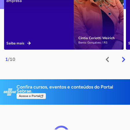
empresa
Cíntia Ceriotti Weirich
Bento Gonçalves / RS
Saiba mais
1
/10
Confira cursos, eventos e conteúdos do Portal
Sebrae.
Acesse o Portal