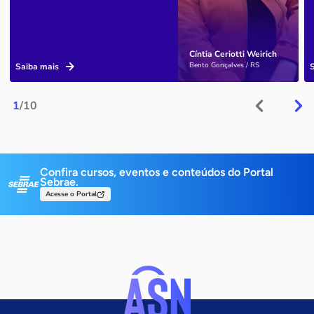
Cíntia Ceriotti Weirich
Bento Gonçalves / RS
Saiba mais
1
/10
Confira cursos, eventos e conteúdos do Portal
Sebrae.
Acesse o Portal