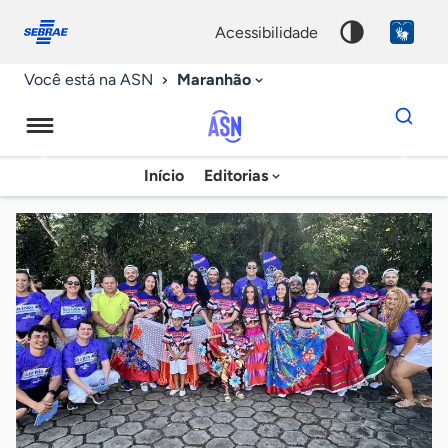
Fale
Acessibilidade
conosco
0
acessibilidade
9
Maranhão
Você está na ASN
Dados
para
busca
Agência
Início
Editorias
Palavra
Sebrae
chave
de
Notícias