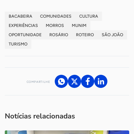
BACABEIRA
COMUNIDADES
CULTURA
EXPERIÊNCIAS
MORROS
MUNIM
OPORTUNIDADE
ROSÁRIO
ROTEIRO
SÃO JOÃO
TURISMO
COMPARTILHE
Acesse nossos canais de atendimento
Ficou com alguma dúvida?
.
Se
você é um profissional da imprensa, entre em contato pelo
imprensa@sebrae.com.br
fale com a ASN em cada UF
ou
Notícias relacionadas