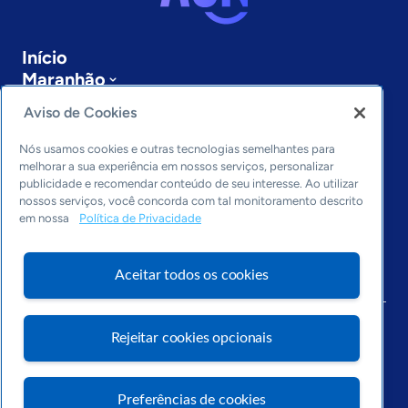
Início
Maranhão
Sobre a ASN
Aviso de Cookies
Últimas notícias
Entre em contato
Nós usamos cookies e outras tecnologias semelhantes para
Editorias
melhorar a sua experiência em nossos serviços, personalizar
publicidade e recomendar conteúdo de seu interesse. Ao utilizar
Economia & Política
nossos serviços, você concorda com tal monitoramento descrito
em nossa
Política de Privacidade
Inovação & Tecnologia
Cultura empreendedora
Dados
Aceitar todos os cookies
Arquivo
Rejeitar cookies opcionais
Preferências de cookies