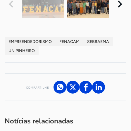
EMPREENDEDORISMO
FENACAM
SEBRAEMA
UN PINHEIRO
COMPARTILHE
Acesse nossos canais de atendimento
Ficou com alguma dúvida?
.
Se
você é um profissional da imprensa, entre em contato pelo
imprensa@sebrae.com.br
fale com a ASN em cada UF
ou
Notícias relacionadas