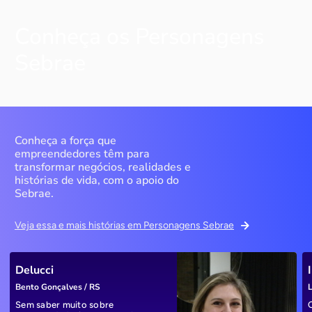
Conheça os Personagens
Sebrae
Conheça a força que
empreendedores têm para
transformar negócios, realidades e
histórias de vida, com o apoio do
Sebrae.
Veja essa e mais histórias em Personagens Sebrae
Delucci
Bento Gonçalves / RS
L
Sem saber muito sobre