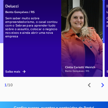
Delucci
Bento Gonçalves / RS
L
Sem saber muito sobre
empreendedorismo, o casal contou
com o Sebrae para aprender tudo
sobre o assunto, colocar o negócio
nos eixos e ainda abrir uma nova
empresa
Cíntia Ceriotti Weirich
Bento Gonçalves / RS
Saiba mais
1
/10
Confira cursos, eventos e conteúdos do Portal