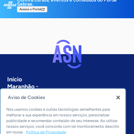
Sebrae.
Acesse o Portal
Início
Maranhão
Sobre a ASN
Aviso de Cookies
Últimas notícias
Entre em contato
Nós usamos cookies e outras tecnologias semelhantes para
Editorias
melhorar a sua experiência em nossos serviços, personalizar
publicidade e recomendar conteúdo de seu interesse. Ao utilizar
Economia & Política
nossos serviços, você concorda com tal monitoramento descrito
em nossa
Política de Privacidade