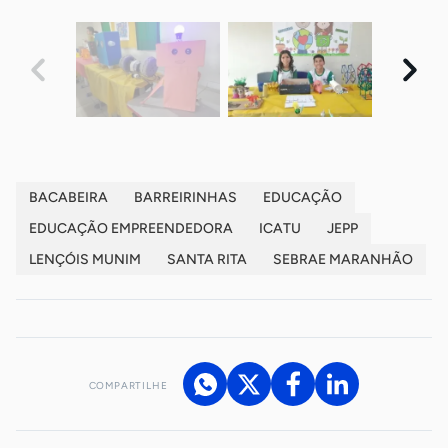
BACABEIRA
BARREIRINHAS
EDUCAÇÃO
EDUCAÇÃO EMPREENDEDORA
ICATU
JEPP
LENÇÓIS MUNIM
SANTA RITA
SEBRAE MARANHÃO
COMPARTILHE
Acesse nossos canais de atendimento
Ficou com alguma dúvida?
.
Se