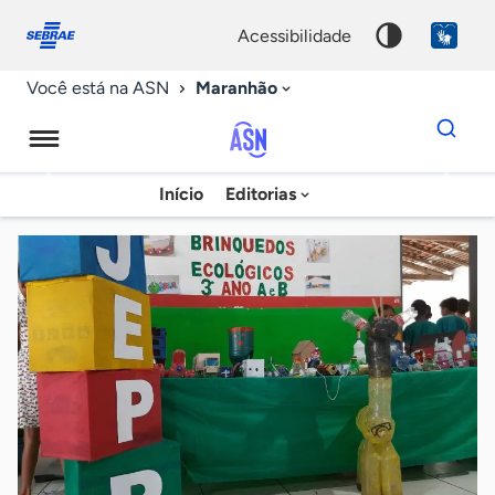
Fale
Acessibilidade
conosco
0
acessibilidade
9
Maranhão
Você está na ASN
Dados
para
busca
Agência
Início
Editorias
Palavra
Sebrae
chave
de
Notícias