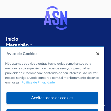
Início
Maranhão
Sobre a ASN
Aviso de Cookies
Últimas notícias
Entre em contato
Nós usamos cookies e outras tecnologias semelhantes para
Editorias
melhorar a sua experiência em nossos serviços, personalizar
publicidade e recomendar conteúdo de seu interesse. Ao utilizar
Economia & Política
nossos serviços, você concorda com tal monitoramento descrito
em nossa
Política de Privacidade
Inovação & Tecnologia
Cultura empreendedora
Dados
Aceitar todos os cookies
Arquivo