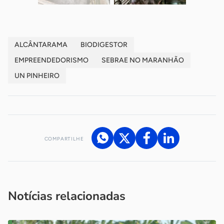
ALCÂNTARAMA
BIODIGESTOR
EMPREENDEDORISMO
SEBRAE NO MARANHÃO
UN PINHEIRO
COMPARTILHE
Acesse nossos canais de atendimento
Ficou com alguma dúvida?
.
Se
você é um profissional da imprensa, entre em contato pelo
imprensa@sebrae.com.br
fale com a ASN em cada UF
ou
Notícias relacionadas