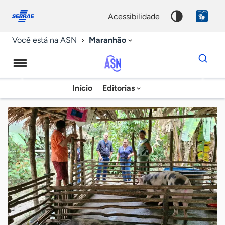
Fale
Acessibilidade
conosco
0
acessibilidade
9
Maranhão
Você está na ASN
Dados
para
busca
Agência
Início
Editorias
Palavra
Sebrae
chave
de
Notícias